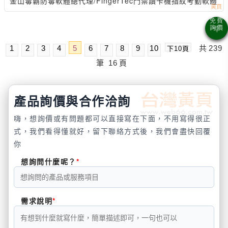
金山毒霸防毒軟體總代理/FingerTec門禁讀卡機指紋考勤軟體
1
2
3
4
5
6
7
8
9
10
共
239
下10頁
筆
16
頁
產品詢價與合作洽詢
嗨，想詢價或有問題都可以直接寫在下面，不用寫得很正
式，我們看得懂就好，留下聯絡方式後，我們會盡快回覆
你
想詢問什麼呢？
需求說明