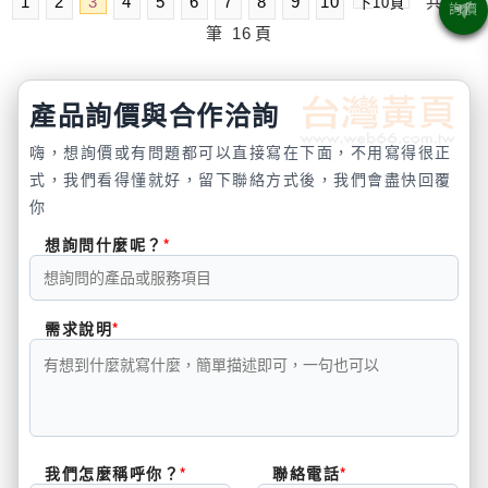
1
2
3
4
5
6
7
8
9
10
共
239
下10頁
筆
16
頁
產品詢價與合作洽詢
嗨，想詢價或有問題都可以直接寫在下面，不用寫得很正
式，我們看得懂就好，留下聯絡方式後，我們會盡快回覆
你
想詢問什麼呢？
需求說明
我們怎麼稱呼你？
聯絡電話