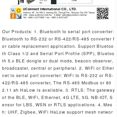
Our Products: 1. Bluetooth to serial port converter:
Bluetooth to RS-232 or RS-422/RS-485 converter f
or cable replacement application. Support Bluetoo
th Class 1/2 and Serial Port Profile (SPP), Bluetoo
th 5.x BLE dongle or dual mode, beacon observer,
broadcaster, central or peripheral. 2. WiFi or Ether
net to serial port converter: WiFi to RS-232 or RS-
422/RS-485 converter, The RS-485 Modbus or 80
2.11 ah HaLow is available. 3. RTLS: The gateway
of the BLE, WiFi, Ethernet, 4G LTE, 5G. NB-IOT, S
ensor for LBS, WSN or RTLS applications. 4. Mes
h: UHF, Zigbee, WiFi HaLow support mesh networ