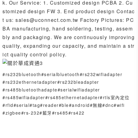
k. Our Service: 1. Customized design PCBA 2. Cu
stomized design FW 3. End product design Contac
t us: sales@uconnect.com.tw Factory Pictures: PC
BA manufacturing, hand soldering, testing, assem
bly and packaging. We are continuously improving
quality, expanding our capacity, and maintain a str
ict quality control policy.
#rs232bluetooth
#serialbluetooth
#rs232wifiadapter
#rs232ethernetadapter
#rs232bleadapter
#rs485bluetoothadapte
#serialwifiadapter
#rs485wifiadapter
#rs485ethernetadapter
#rtls室內定位
#rfid
#serial
#tag
#reader
#ble
#android
#無線
#dnc
#wifi
#zigbee
#rs-232
#藍牙
#rs485
#rs422