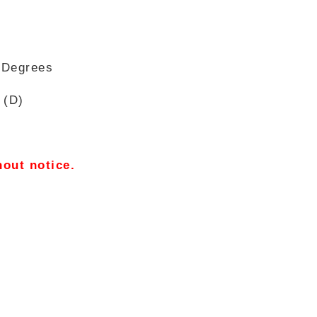
e Degrees
 (D)
hout notice.