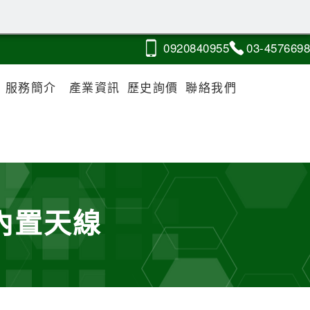
0920
8
4
0
955
03-4
5
7
6
698
服務簡介
產業資訊
歷史詢價
聯絡我們
-內置天線