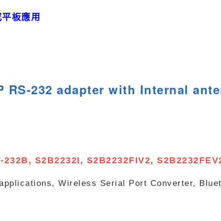
或平板應用
P RS-232 adapter with Internal ant
BT-232B, S2B2232I, S2B2232FIV2,
S2B2232FEV
pplications, Wireless Serial Port Converter, Blue