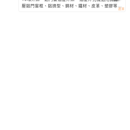
壓鋁門窗框、鋁擠型、鋼材、鐵材、皮革、塑膠等材
料，加工各式孔洞及缺口。