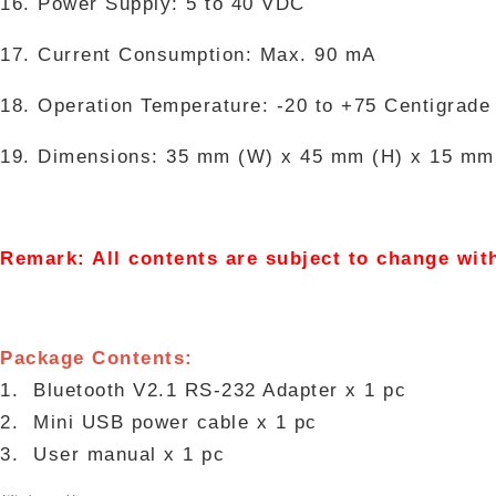
16. Power Supply: 5 to 40 VDC
17. Current Consumption: Max. 90 mA
18. Operation Temperature: -20 to +75 Centigrad
19. Dimensions: 35 mm (W) x 45 mm (H) x 15 mm
Remark: All contents are subject to change wit
Package Contents:
1. Bluetooth V2.1 RS-232 Adapter x 1 pc
2. Mini USB power cable x 1 pc
3. User manual x 1 pc