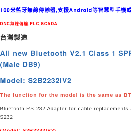
100米藍牙無線傳輸器,支援Android等智慧型手機
DNC無線傳輸,PLC,SCADA
台灣製造
All new Bluetooth V2.1 Class 1 SP
(Male DB9)
Model: S2B2232IV2
The function for the model is the same as 
Bluetooth RS-232 Adapter for cable replacements a
S232
(Model: S2B2232IV2)