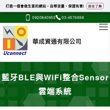
打造一個會做生意的網站，自帶流量、保證有單!
前往了解
0920
8
4
0
955
03-4
5
7
6
698
華成資通有限公司
藍牙BLE與WiFi整合Sensor
雲端系統