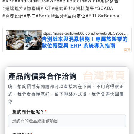
#APP
#Android
#iOS
#WP8
#Bluetooth
#WiFi
#系統整合
#遠端遙控
#物聯網
#IOT
#遠端監控
#資料蒐集
#SCADA
#開發設計
#串口
#Serial
#藍牙
#室內定位
#RTLS
#Beacon
https://mass-tech.web66.com.tw/web/SEC?postId
=1355017
告別紙本與混亂帳務！專屬旅遊業的
數位轉型與 ERP 系統導入指南
產品詢價與合作洽詢
嗨，想詢價或有問題都可以直接寫在下面，不用寫得很正
式，我們看得懂就好，留下聯絡方式後，我們會盡快回覆
你
想詢問什麼呢？