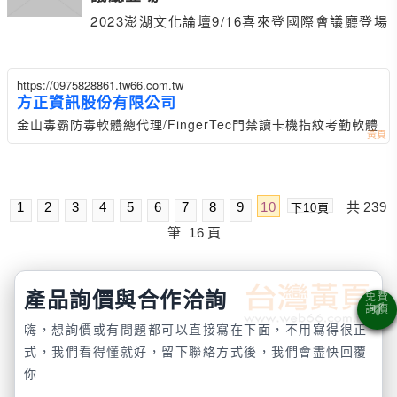
2023澎湖文化論壇9/16喜來登國際會議廳登場
https://0975828861.tw66.com.tw
方正資訊股份有限公司
金山毒霸防毒軟體總代理/FingerTec門禁讀卡機指紋考勤軟體
1
2
3
4
5
6
7
8
9
10
共
239
下10頁
筆
16
頁
產品詢價與合作洽詢
嗨，想詢價或有問題都可以直接寫在下面，不用寫得很正
式，我們看得懂就好，留下聯絡方式後，我們會盡快回覆
你