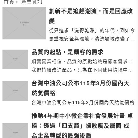
首頁
產業資訊
創新不是追趕潮流，而是回應改
變
從只追求「洗得乾淨」的年代，到如今
更重視安全與環境，清洗場域改變了，
產品也必須跟著進化。順寶透過客戶回
品質的起點，是顧客的需求
饋與不斷實驗，持續調整配方，
順寶實業相信，品質的原點始終是顧客需求。
我們持續改進產品，只為在不同使用情境中提
供更安全、穩定且可靠的選擇，讓每一次清洗
台灣中油公司公布115年3月份國內天
都剛剛好
然氣價格
台灣中油公司公布115年3月份國內天然氣價格
推動4年期中小微企業社會發展計畫 卓
揆：透過「四支箭」擴散觸及層面 成
為企業轉型的最強後盾