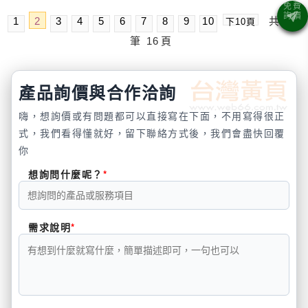
1
2
3
4
5
6
7
8
9
10
共
239
下10頁
筆
16
頁
產品詢價與合作洽詢
嗨，想詢價或有問題都可以直接寫在下面，不用寫得很正
式，我們看得懂就好，留下聯絡方式後，我們會盡快回覆
你
想詢問什麼呢？
需求說明