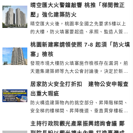
晴空匯大火警鐘敲響 桃推「梯間微正
壓」強化建築防火
晴空匯大火後，桃園率全國之先要求5樓以上
的大樓，防火填塞要起造、承照、監造人簽章
後才能核發使照，16樓以上高樓更要檢附管線
桃園新建案請領使照 7-8 起須「防火填
圖
塞」檢核
發現市境大樓防火填塞施作檢核存在漏洞，前
天邀集建築師等九大公會討論後，決定於新建
案工程完竣報告書增加「防火填塞施作」檢核
居家防火安全打折扣 建物公安申報查
項目
出重大瑕疵
防火構造建築物內的挑空部分、昇降階梯間、
安全梯的樓梯間、昇降機道、垂直貫穿樓板的
管道間及其他類似部分，應以具有一小時以上
主持行政院觀光產業振興諮詢會議 鄭
防火時效