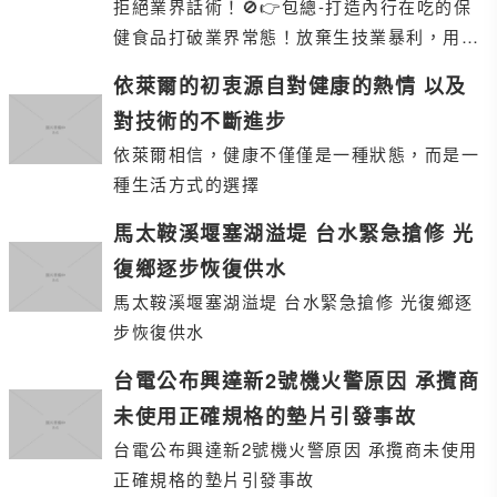
拒絕業界話術！🚫 👉包總-打造內行在吃的保
健食品 打破業界常態！ 放棄生技業暴利，用
「教育型直播」與「工廠直營」 💕打造良心
依萊爾的初衷源自對健康的熱情 以及
對技術的不斷進步
依萊爾相信，健康不僅僅是一種狀態，而是一
種生活方式的選擇
馬太鞍溪堰塞湖溢堤 台水緊急搶修 光
復鄉逐步恢復供水
馬太鞍溪堰塞湖溢堤 台水緊急搶修 光復鄉逐
步恢復供水
台電公布興達新2號機火警原因 承攬商
未使用正確規格的墊片引發事故
台電公布興達新2號機火警原因 承攬商未使用
正確規格的墊片引發事故