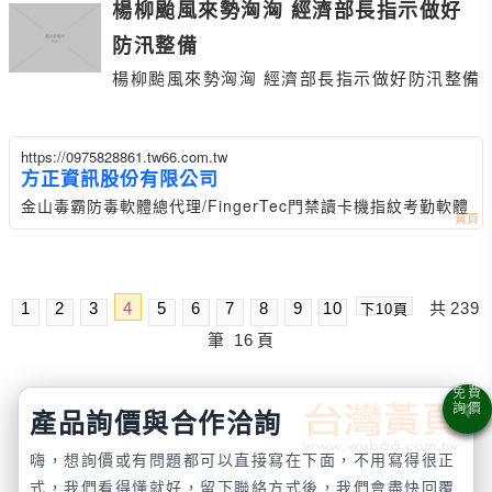
楊柳颱風來勢洶洶 經濟部長指示做好
防汛整備
楊柳颱風來勢洶洶 經濟部長指示做好防汛整備
https://0975828861.tw66.com.tw
方正資訊股份有限公司
金山毒霸防毒軟體總代理/FingerTec門禁讀卡機指紋考勤軟體
1
2
3
4
5
6
7
8
9
10
共
239
下10頁
筆
16
頁
產品詢價與合作洽詢
嗨，想詢價或有問題都可以直接寫在下面，不用寫得很正
式，我們看得懂就好，留下聯絡方式後，我們會盡快回覆