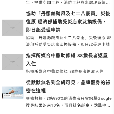
年，提供空調工程、消防工程與水處理系統完
整規劃與施工，服務足跡橫跨高科技廠、無塵
協助「丹娜絲颱風及七二八豪雨」災後
室、商辦大
復原 經濟部補助受災店家汰換設備，
即日起受理申請
協助「丹娜絲颱風及七二八豪雨」災後復原 經
濟部補助受災店家汰換設備，即日起受理申請
指揮所媒合中鼎助修繕 88歲長者返屋
入住
指揮所媒合中鼎助修繕 88歲長者返屋入住
從默默無名到全網可見，品牌翻身的祕
密在這裡
根據數據，超過90%的消費者只會點擊Google
搜尋結果的前10名，而且排名越高，點擊率更
是成倍增長。