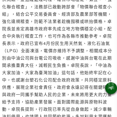
化聯合稽查」，法務部已啟動跨部會「物價聯合稽查小
組」，結合公平交易委員會、經濟部及農業部等機關，
強化違規稽查，防範不法業者趁機囤積或哄抬價格。卓
院長並肯定高雄市政府率先成立地方物價穩定小組，配
合中央執行稽查工作，也可作為各縣市推動參考。卓院
長表示，政府已宣布4月份民生用天然氣、液化石油氣
（LPG）全面凍漲，電價亦維持不予調整，相關成本分
別由中油公司與台電公司吸收，感謝中油與台電在此期
間承擔重責大任，減輕民生負擔。卓院長說，「中油為
大家加油、大家為臺灣加油」這句話，他始終牢記在心
中，也感謝台塑石化公司配合政府政策，共同穩定原料
供應，展現企業社會責任，政府會永遠記得在關鍵時刻
與政府一同攜手幫助人民的企業，未來將用更大的力量
給予支持，協助產業發展。面對國際能源與原物料波
動，卓院長提到，行政院已率先從自身做起，減少車輛
油料使用，也請國人共同節約能源，多加利用大眾運輸