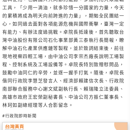
工具，「少用一滴油，就多珍惜一分國家的力量，今天
的累積將成為明天向前跨進的力量」，期勉全民團結一
心，如同過去面對各項能源危機與國際衝擊，臺灣一定
有能力、有辦法度過挑戰。卓院長抵達後，首先聽取台
灣中油股份有限公司石化事業部黃三泰執行長簡報，瞭
解中油石化產業供應鏈等製程，並於致詞結束後，前往
現地視察四輕工場，由中油公司李宗杰廠長說明工場製
程、控制系統及工場設備等。卓院長特別致贈慰問品，
鼓勵中油同仁的辛勞，並逐一握手打氣。隨後，卓院長
偕同行政院李慧芝發言人、經濟部賴建信次長、行政院
南部聯合服務中心謝文斌副執行長、賴瑞隆立法委員、
高雄市政府王宏榮副秘書長、中油公司方振仁董事長、
林珂如副總經理等人合影留念。
#行政院即時新聞