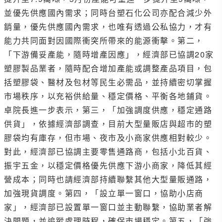
並優先供應國內需求；同時台塑石化公司亦配合減少外
銷量，優先供應國內需求，也唯有透過公私協力，才有
能力共同面對因國際衝突所帶來的能源衝擊。第二，
「下游備妥產能，隨時增產因應」，經濟部已協調20家
塑膠製品業者，隨時配合增加產能或調整產品項目，包
括塑膠袋、醫材及包材等民生必需品，並持續密切掌握
市場秩序，以充裕供給量、穩定價格、平衡各地鋪貨。
卓院長進一步表示，第三，「加強調度供應，穩定通路
供貨」，依據經濟部調查，目前大型量販店與超市的塑
膠袋均有庫存，但市場、夜市及小商家供應相對較少。
對此，經濟部已協調主要零售通路商，包括小北百貨、
振宇五金，以穩定價格優先供應下游小商家，降低其經
營成本；同時也請經濟部持續聯繫其他大型量販通路，
加強現貨調度。第四，「設立單一窗口，協助小店商
家」，經濟部已設置單一窗口並主動聯繫，協助業者解
決問題，並追蹤處理時程，確保市場穩定。第五，「強