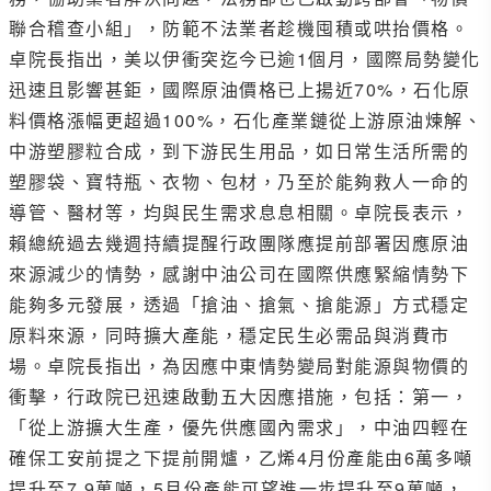
聯合稽查小組」，防範不法業者趁機囤積或哄抬價格。
卓院長指出，美以伊衝突迄今已逾1個月，國際局勢變化
迅速且影響甚鉅，國際原油價格已上揚近70%，石化原
料價格漲幅更超過100%，石化產業鏈從上游原油煉解、
中游塑膠粒合成，到下游民生用品，如日常生活所需的
塑膠袋、寶特瓶、衣物、包材，乃至於能夠救人一命的
導管、醫材等，均與民生需求息息相關。卓院長表示，
賴總統過去幾週持續提醒行政團隊應提前部署因應原油
來源減少的情勢，感謝中油公司在國際供應緊縮情勢下
能夠多元發展，透過「搶油、搶氣、搶能源」方式穩定
原料來源，同時擴大產能，穩定民生必需品與消費市
場。卓院長指出，為因應中東情勢變局對能源與物價的
衝擊，行政院已迅速啟動五大因應措施，包括：第一，
「從上游擴大生產，優先供應國內需求」，中油四輕在
確保工安前提之下提前開爐，乙烯4月份產能由6萬多噸
提升至7.9萬噸，5月份產能可望進一步提升至9萬噸，