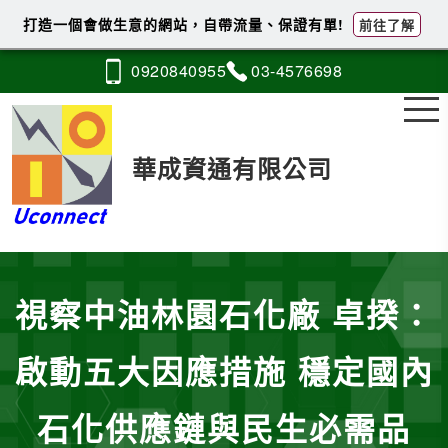
打造一個會做生意的網站，自帶流量、保證有單!
前往了解
0920
8
4
0
955
03-4
5
7
6
698
華成資通有限公司
視察中油林園石化廠 卓揆：
啟動五大因應措施 穩定國內
石化供應鏈與民生必需品