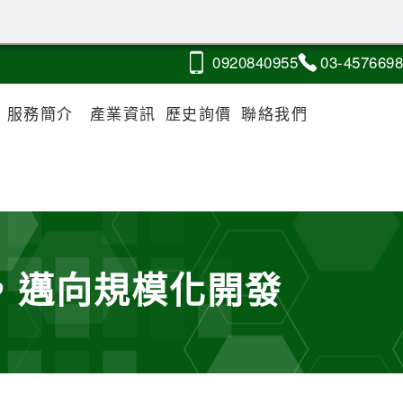
0920
8
4
0
955
03-4
5
7
6
698
服務簡介
產業資訊
歷史詢價
聯絡我們
術，邁向規模化開發