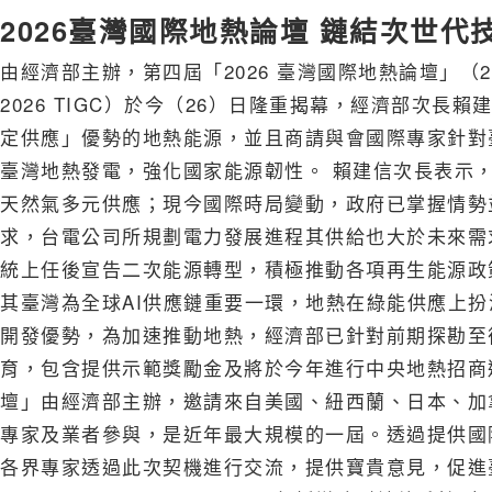
2026臺灣國際地熱論壇 鏈結次世
由經濟部主辦，第四屆「2026 臺灣國際地熱論壇」（2026 Taiwan
2026 TIGC）於今（26）日隆重揭幕，經濟部次
定供應」優勢的地熱能源，並且商請與會國際專家針對
臺灣地熱發電，強化國家能源韌性。 賴建信次長表示
天然氣多元供應；現今國際時局變動，政府已掌握情勢
求，台電公司所規劃電力發展進程其供給也大於未來需
統上任後宣告二次能源轉型，積極推動各項再生能源政策
其臺灣為全球AI供應鏈重要一環，地熱在綠能供應上
開發優勢，為加速推動地熱，經濟部已針對前期探勘至
育，包含提供示範獎勵金及將於今年進行中央地熱招商遴
壇」由經濟部主辦，邀請來自美國、紐西蘭、日本、加拿
專家及業者參與，是近年最大規模的一屆。透過提供國
各界專家透過此次契機進行交流，提供寶貴意見，促進臺