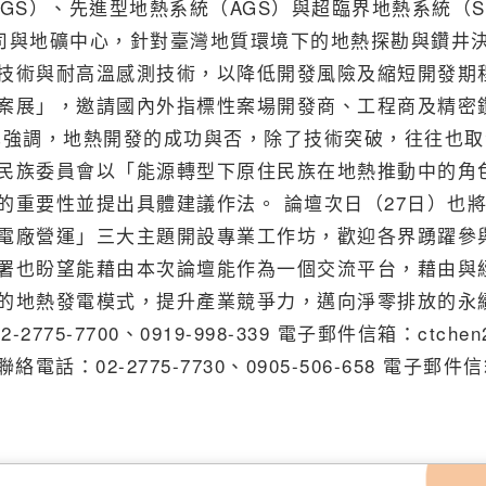
熱系統（EGS）、先進型地熱系統（AGS）與超臨界地熱系統（S
司與地礦中心，針對臺灣地質環境下的地熱探勘與鑽井
技術與耐高溫感測技術，以降低開發風險及縮短開發期
案展」，邀請國內外指標性案場開發商、工程商及精密
也強調，地熱開發的成功與否，除了技術突破，往往也取
民族委員會以「能源轉型下原住民族在地熱推動中的角
的重要性並提出具體建議作法。 論壇次日（27日）也
電廠營運」三大主題開設專業工作坊，歡迎各界踴躍參
署也盼望能藉由本次論壇能作為一個交流平台，藉由與
的地熱發電模式，提升產業競爭力，邁向淨零排放的永
-7700、0919-998-339 電子郵件信箱：ctchen
電話：02-2775-7730、0905-506-658 電子郵件