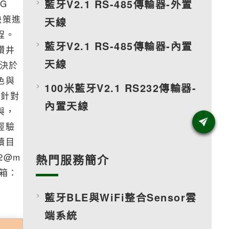
藍牙V2.1 RS-485傳輸器-外置
G
決策進
天線
程。
藍牙V2.1 RS-485傳輸器-內置
鑽井
天線
決於
色與
100米藍牙V2.1 RS232傳輸器-
將針對
內置天線
與，
經驗
續目
2@m
熱門服務簡介
信箱：
藍牙BLE與WiFi整合Sensor雲
端系統