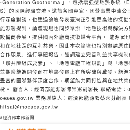
-Generation Geothermal」，包括增強型地
S）的國際經驗交流。邀請各國專家、國營事業中油公
行深度對談，也透過論壇發表臺灣正引進更高效的探勘
能源署提到，論壇現場也同步舉辦「地熱技術與解決方
設備商參展，提供國內外廠商技術媒合平台。 能源署
和在地社區的互利共榮，因此本次論壇也特別邀請原住
合作願景」進行專題報告，強調建立完善利益共享機制
「鑽井隊組成要素」、「地熱電廠工程規劃」與「地熱
並期盼能為開發商在地熱發電上有所突破與啟發。能源
豐富的國際夥伴深度合作，期望能共同打造與在地共榮
標。 發言人：經濟部能源署陳崇憲副署長 聯絡電話：02-2775
oeaea.gov.tw 業務聯絡人：經濟部能源署蔡秀芬組長 聯絡
hftsai@moeaea.gov.tw
#經濟部本部新聞