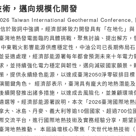
代技術，邁向規模化開發
 International Geothermal Conference,
長賴建信於致詞中強調，經濟部將致力開發具有「在地化」與
臺灣地熱發電面臨的具體挑戰，聚焦討論、提出解方，
，中東戰火影響能源供應穩定性，中油公司已長期佈局石
並妥適處理，經濟部能源署每年都會預測未來十年電力
求，並持續強化電力穩定與韌性，邁向減碳國家願景。
，提供永續綠色能源，以達成臺灣2050淨零碳排目標
扮演關鍵角色。 經濟部表示，臺灣具有龐大的地熱潛能
後續開發推出諸多措施，以達成去風險化，並兼顧環境
選等。經濟部能源署說明，本次「2026臺灣國際地熱
大、冰島、丹麥、義大利等逾10個國家、超過700位
際交流平台，進行國際地熱技術及實務經驗分享，期望
灣地熱推動。 本屆論壇核心聚焦「次世代地熱技術（N