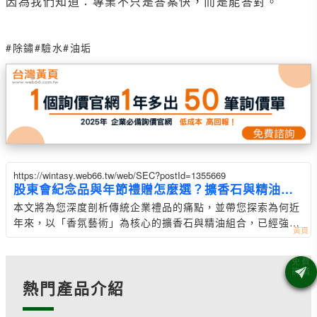
因為我們知道：專業不只是答案快，而是能答對。
#除鏽
#驗水
#油垢
https://wintasy.web66.tw/web/SEC?postId=1355669
股東會紀念品與年節禮贈怎麼選？擴香石與精油擴
香
本文將為您深度剖析傳統企業禮品的痛點，並帶您探索為何近
年來，以「香氛藝術」為核心的擴香石與精油組合，已經強勢
躍升為股東會紀念品與年
熱門產品介紹