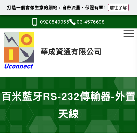
打造一個會做生意的網站，自帶流量、保證有單!
前往了解
0920
8
4
0
955
03-4
5
7
6
698
華成資通有限公司
百米藍牙RS-232傳輸器-外置
天線