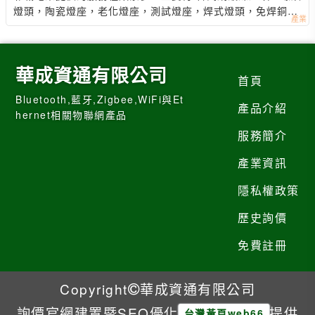
燈頭，陶瓷燈座，老化燈座，測試燈座，焊式燈頭，免焊銅
頭，展示燈座
華成資通有限公司
首頁
Bluetooth,藍牙,Zigbee,WiFi與Et
產品介紹
hernet相關物聯網產品
服務簡介
產業資訊
隱私權政策
歷史詢價
免費註冊
Copyright
華成資通有限公司
詢價官網建置暨SEO優化
提供
台灣黃頁web66