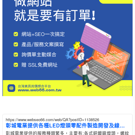
https://www.webseo66.com/web/QA?postID=1138526
彰城電業提供各種LED燈頭零配件製造開發及線材
加工
彰城電業提供的服務種類繁多，主要有:各式銅鍍鎳燈頭，螺紋