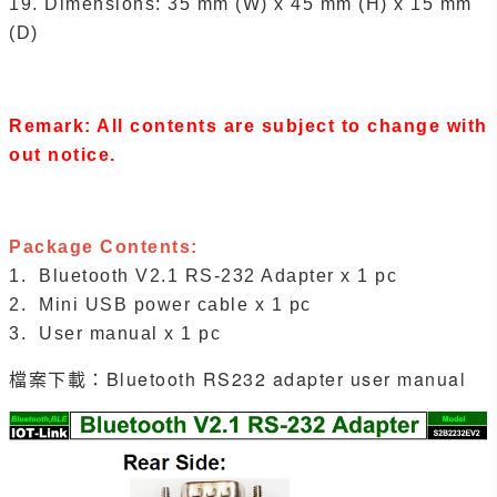
19. Dimensions: 35 mm (W) x 45 mm (H) x 15 mm
(D)
Remark: All contents are subject to change with
out notice.
Package Contents:
1. Bluetooth V2.1 RS-232 Adapter x 1 pc
2. Mini USB power cable x 1 pc
3. User manual x 1 pc
檔案下載：
Bluetooth RS232 adapter user manual