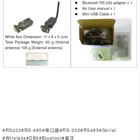
#RS232
#RS-485
#串口器
#RS-232
#RS485
#Serial
#Wireless
#DB9
#Bluetoot
#藍牙